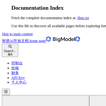
Documentation Index
Fetch the complete documentation index at:
/llms.txt
Use this file to discover all available pages before exploring fur
Skip to main content
智谱AI开放文档
home page
Search...
⌘
K
控制台
价格
财务
API Key
个人中心