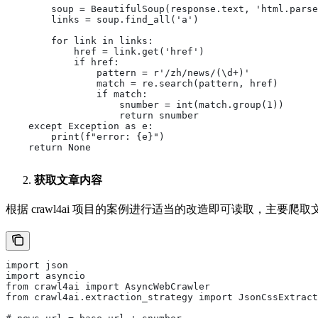
        soup = BeautifulSoup(response.text, 'html.parse
        links = soup.find_all('a')
        for link in links:
            href = link.get('href')
            if href:
                pattern = r'/zh/news/(\d+)' 
                match = re.search(pattern, href)
                if match:
                    snumber = int(match.group(1))
                    return snumber
    except Exception as e:
        print(f"error: {e}")
    return None
获取文章内容
根据 crawl4ai 项目的案例进行适当的改造即可读取，主要
import json
import asyncio
from crawl4ai import AsyncWebCrawler
from crawl4ai.extraction_strategy import JsonCssExtract