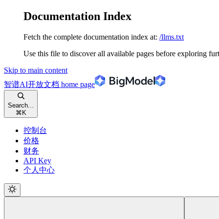
Documentation Index
Fetch the complete documentation index at:
/llms.txt
Use this file to discover all available pages before exploring fur
Skip to main content
智谱AI开放文档
home page
Search...
⌘
K
控制台
价格
财务
API Key
个人中心