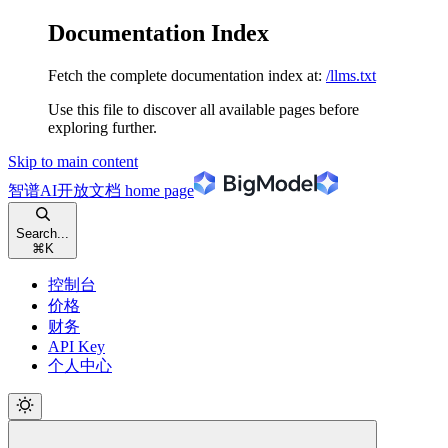
Documentation Index
Fetch the complete documentation index at:
/llms.txt
Use this file to discover all available pages before
exploring further.
Skip to main content
智谱AI开放文档
home page
Search...
⌘
K
控制台
价格
财务
API Key
个人中心