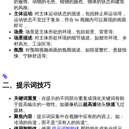
的服饰、动物的毛色、植物的颜色、物体的状态和建筑
的风格;
主体运动
: 对主体运动状态的描述，包括静止和运动等，
运动状态不宜过于复杂，符合 6s 视频内可以展现的画面
即可，
场景
: 场景是主体所处的环境，包括前景、背景等;
场景描述
: 对主体所处环境的细节描述。如都市环境、乡
村风光、工业区等;
氛围
: 对预期视频画面的氛围描述。如喧嚣繁忙、悬疑惊
悚、宁静舒适等;
二、提示词技巧
关键词重复
：在提示的不同部分重复或强化关键词有助
于提高输出的一致性。如摄像机以
超高速
镜头
快速
飞过
森林。
聚焦内容
：提示词应集中在视频中应有的内容上。如：
冷清的街道，而不是”没有人的街道”。
使用智能体
：使用
提示词智能体
帮助您生成专业提示