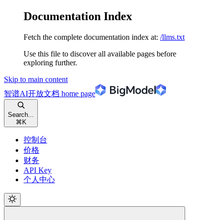
Documentation Index
Fetch the complete documentation index at:
/llms.txt
Use this file to discover all available pages before
exploring further.
Skip to main content
智谱AI开放文档
home page
Search...
⌘
K
控制台
价格
财务
API Key
个人中心