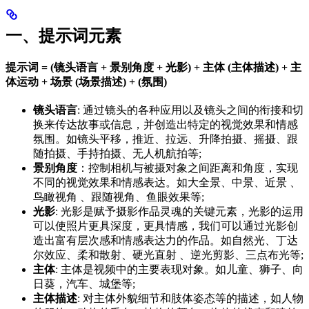
一、提示词元素
提示词 = (镜头语言 + 景别角度 + 光影) + 主体 (主体描述) + 主
体运动 + 场景 (场景描述) + (氛围)
镜头语言
: 通过镜头的各种应用以及镜头之间的衔接和切
换来传达故事或信息，并创造出特定的视觉效果和情感
氛围。如镜头平移，推近、拉远、升降拍摄、摇摄、跟
随拍摄、手持拍摄、无人机航拍等;
景别角度
：控制相机与被摄对象之间距离和角度，实现
不同的视觉效果和情感表达。如大全景、中景、近景 、
鸟瞰视角 、跟随视角、鱼眼效果等;
光影
: 光影是赋予摄影作品灵魂的关键元素，光影的运用
可以使照片更具深度，更具情感，我们可以通过光影创
造出富有层次感和情感表达力的作品。如自然光、丁达
尔效应、柔和散射、硬光直射 、逆光剪影、三点布光等;
主体
: 主体是视频中的主要表现对象。如儿童、狮子、向
日葵，汽车、城堡等;
主体描述
: 对主体外貌细节和肢体姿态等的描述，如人物