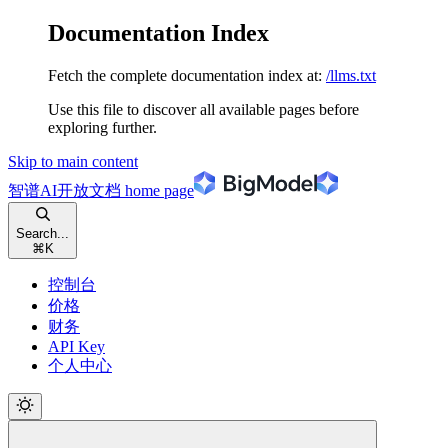
Documentation Index
Fetch the complete documentation index at:
/llms.txt
Use this file to discover all available pages before
exploring further.
Skip to main content
智谱AI开放文档
home page
Search...
⌘
K
控制台
价格
财务
API Key
个人中心