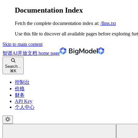
Documentation Index
Fetch the complete documentation index at:
/llms.txt
Use this file to discover all available pages before exploring fur
Skip to main content
智谱AI开放文档
home page
Search...
⌘
K
控制台
价格
财务
API Key
个人中心