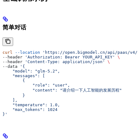
简单对话
curl
 --location
 'https://open.bigmodel.cn/api/paas/v4/c
--header 
'Authorization: Bearer YOUR_API_KEY'
 \
--header 
'Content-Type: application/json'
 \
--data 
'{
    "model": "glm-5.2",
    "messages": [
        {
            "role": "user",
            "content": "请介绍一下人工智能的发展历程"
        }
    ],
    "temperature": 1.0,
    "max_tokens": 1024
}'