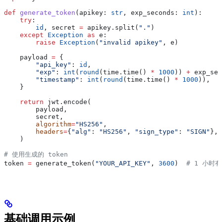
def
 generate_token
(
apikey
: 
str
, 
exp_seconds
: 
int
):
    try
:
        id
, secret 
=
 apikey.split(
"."
)
    except
 Exception
 as
 e:
        raise
 Exception
(
"invalid apikey"
, e)
    payload 
=
 {
        "api_key"
: 
id
,
        "exp"
: 
int
(
round
(time.time() 
*
 1000
)) 
+
 exp_sec
        "timestamp"
: 
int
(
round
(time.time() 
*
 1000
)),
    }
    return
 jwt.encode(
        payload,
        secret,
        algorithm
=
"HS256"
,
        headers
=
{
"alg"
: 
"HS256"
, 
"sign_type"
: 
"SIGN"
},
    )
# 使用生成的 token
token 
=
 generate_token(
"YOUR_API_KEY"
, 
3600
)  
# 1 小时
基础调用示例