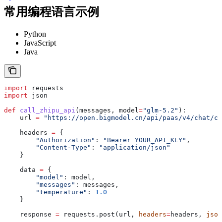
常用编程语言示例
Python
JavaScript
Java
import
 requests
import
 json
def
 call_zhipu_api
(
messages
, 
model
=
"glm-5.2"
):
    url 
=
 "https://open.bigmodel.cn/api/paas/v4/chat/co
    headers 
=
 {
        "Authorization"
: 
"Bearer YOUR_API_KEY"
,
        "Content-Type"
: 
"application/json"
    }
    data 
=
 {
        "model"
: model,
        "messages"
: messages,
        "temperature"
: 
1.0
    }
    response 
=
 requests.post(url, 
headers
=
headers, 
json