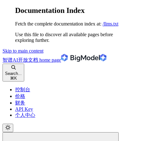
Documentation Index
Fetch the complete documentation index at:
/llms.txt
Use this file to discover all available pages before
exploring further.
Skip to main content
智谱AI开放文档
home page
Search...
⌘
K
控制台
价格
财务
API Key
个人中心