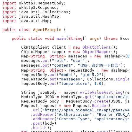
import
 okhttp3.RequestBody;
import
 okhttp3.Response;
import
 java.util.Collections;
import
 java.util.HashMap;
import
 java.util.Map;
public
 class
 AgentExample
 {
    public
 static
 void
 main
(
String
[] 
args
) 
throws
 Excep
        OkHttpClient
 client
 =
 new
 OkHttpClient
();
        ObjectMapper
 mapper
 =
 new
 ObjectMapper
();
        Map
<
String
, 
String
> 
messages
 =
 new
 HashMap
<>(
8
)
        messages
.
put
(
"role"
, 
"user"
);
        messages
.
put
(
"content"
, 
"你好，请介绍一下自己"
);
        Map
<
String
, 
Object
> 
requestBody
 =
 new
 HashMap
<>
        requestBody
.
put
(
"model"
, 
"glm-5.2"
);
        requestBody
.
put
(
"messages"
, 
Collections
.
singlet
        requestBody
.
put
(
"temperature"
, 
1.0
);
        String
 jsonBody
 =
 mapper
.
writeValueAsString
(req
        MediaType
 JSON
 =
 MediaType
.
get
(
"application/jso
        RequestBody
 body
 =
 RequestBody
.
create
(JSON, jso
        Request
 request
 =
 new
 Request.
Builder
()
            .
url
(
"https://open.bigmodel.cn/api/paas/v4/
            .
addHeader
(
"Authorization"
, 
"Bearer YOUR_AP
            .
addHeader
(
"Content-Type"
, 
"application/jso
            .
post
(body)
            .
build
();