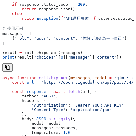
    if
 response.status_code 
==
 200
:
        return
 response.json()
    else
:
        raise
 Exception
(
f
"API调用失败: 
{
response.status_
# 使用示例
messages 
=
 [
    {
"role"
: 
"user"
, 
"content"
: 
"你好，请介绍一下自己"
}
]
result 
=
 call_zhipu_api(messages)
print
(result[
'choices'
][
0
][
'message'
][
'content'
])
async
 function
 callZhipuAPI
(
messages
, 
model
 =
 'glm-5.2'
    const
 url
 =
 'https://open.bigmodel.cn/api/paas/v4/c
    const
 response
 =
 await
 fetch
(
url
, {
        method:
 'POST'
,
        headers:
 {
            'Authorization'
:
 'Bearer YOUR_API_KEY'
,
            'Content-Type'
:
 'application/json'
        },
        body:
 JSON
.
stringify
({
            model:
 model
,
            messages:
 messages
,
            temperature:
 1.0