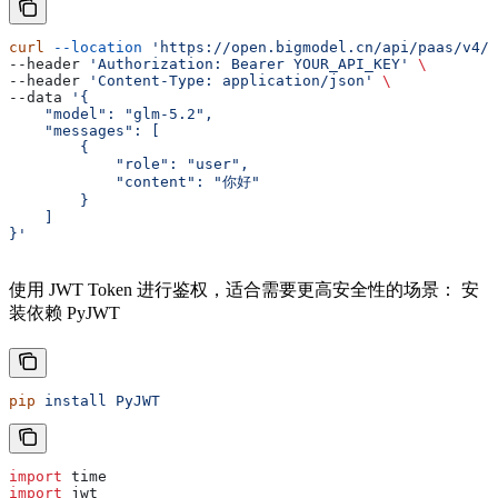
curl
 --location
 'https://open.bigmodel.cn/api/paas/v4/c
--header 
'Authorization: Bearer YOUR_API_KEY'
 \
--header 
'Content-Type: application/json'
 \
--data 
'{
    "model": "glm-5.2",
    "messages": [
        {
            "role": "user",
            "content": "你好"
        }
    ]
}'
使用 JWT Token 进行鉴权，适合需要更高安全性的场景： 安
装依赖 PyJWT
pip
 install
 PyJWT
import
 time
import
 jwt