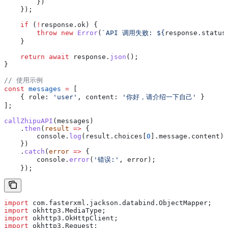
        })
    });
    if
 (
!
response
.
ok
) {
        throw
 new
 Error
(
`API 调用失败: 
${
response
.
status
    }
    return
 await
 response
.
json
();
}
// 使用示例
const
 messages
 =
 [
    { 
role:
 'user'
, 
content:
 '你好，请介绍一下自己'
 }
];
callZhipuAPI
(
messages
)
    .
then
(
result
 =>
 {
        console
.
log
(
result
.
choices
[
0
].
message
.
content
);
    })
    .
catch
(
error
 =>
 {
        console
.
error
(
'错误:'
, 
error
);
    });
import
 com.fasterxml.jackson.databind.ObjectMapper;
import
 okhttp3.MediaType;
import
 okhttp3.OkHttpClient;
import
 okhttp3.Request;