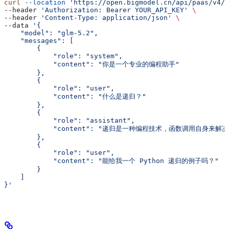
curl
 --location
 'https://open.bigmodel.cn/api/paas/v4/c
--header 
'Authorization: Bearer YOUR_API_KEY'
 \
--header 
'Content-Type: application/json'
 \
--data 
'{
    "model": "glm-5.2",
    "messages": [
        {
            "role": "system",
            "content": "你是一个专业的编程助手"
        },
        {
            "role": "user",
            "content": "什么是递归？"
        },
        {
            "role": "assistant",
            "content": "递归是一种编程技术，函数调用自身来解决
        },
        {
            "role": "user",
            "content": "能给我一个 Python 递归的例子吗？"
        }
    ]
}'