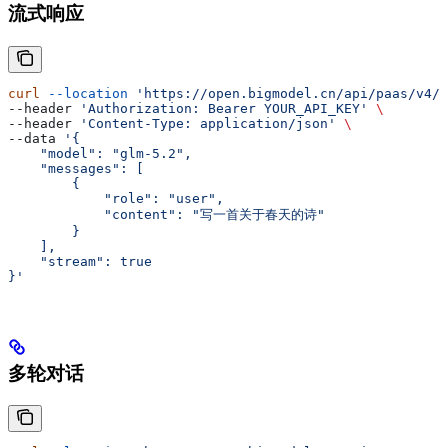
流式响应
curl
 --location
 'https://open.bigmodel.cn/api/paas/v4/c
--header 
'Authorization: Bearer YOUR_API_KEY'
 \
--header 
'Content-Type: application/json'
 \
--data 
'{
    "model": "glm-5.2",
    "messages": [
        {
            "role": "user",
            "content": "写一首关于春天的诗"
        }
    ],
    "stream": true
}'
多轮对话