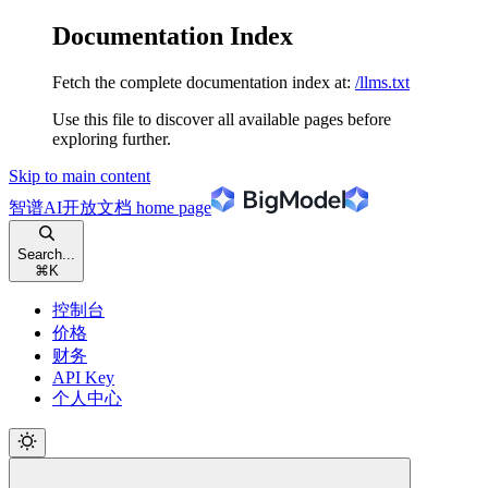
Documentation Index
Fetch the complete documentation index at:
/llms.txt
Use this file to discover all available pages before
exploring further.
Skip to main content
智谱AI开放文档
home page
Search...
⌘
K
控制台
价格
财务
API Key
个人中心