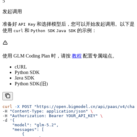
5
发起调用
准备好
和选择模型后，您可以开始发起调用。以下是
API Key
使用
和
的示例：
curl
Python SDK
Java SDK
使用 GLM Coding Plan 时，请按
教程
配置专属端点。
cURL
Python SDK
Java SDK
Python SDK(旧)
curl
 -X
 POST
 "https://open.bigmodel.cn/api/paas/v4/chat
-H 
"Content-Type: application/json"
 \
-H 
"Authorization: Bearer YOUR_API_KEY"
 \
-d 
'{
    "model": "glm-5.2",
    "messages": [
        {