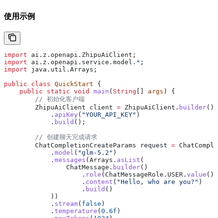
使用示例
import
 ai.z.openapi.ZhipuAiClient;
import
 ai.z.openapi.service.model.
*
;
import
 java.util.Arrays;
public
 class
 QuickStart
 {
    public
 static
 void
 main
(
String
[] 
args
) {
        // 初始化客户端
        ZhipuAiClient
 client
 =
 ZhipuAiClient
.
builder
().
            .
apiKey
(
"YOUR_API_KEY"
)
            .
build
();
        // 创建聊天完成请求
        ChatCompletionCreateParams
 request
 =
 ChatComple
            .
model
(
"glm-5.2"
)
            .
messages
(
Arrays
.
asList
(
                ChatMessage
.
builder
()
                    .
role
(
ChatMessageRole
.
USER
.
value
())
                    .
content
(
"Hello, who are you?"
)
                    .
build
()
            ))
            .
stream
(
false
)
            .
temperature
(
0.6f
)