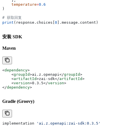
    ],
    temperature
=
0.6
)
# 获取回复
print
(response.choices[
0
].message.content)
安装 SDK
Maven
<
dependency
>
    <
groupId
>
ai.z.openapi
</
groupId
>
    <
artifactId
>
zai-sdk
</
artifactId
>
    <
version
>
0.3.5
</
version
>
</
dependency
>
Gradle (Groovy)
implementation 
'ai.z.openapi:zai-sdk:0.3.5'