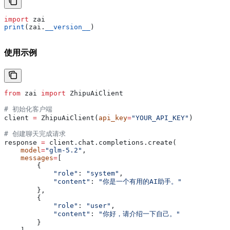
import
 zai
print
(zai.
__version__
)
使用示例
from
 zai 
import
 ZhipuAiClient
# 初始化客户端
client 
=
 ZhipuAiClient(
api_key
=
"YOUR_API_KEY"
)
# 创建聊天完成请求
response 
=
 client.chat.completions.create(
    model
=
"glm-5.2"
,
    messages
=
[
        {
            "role"
: 
"system"
,
            "content"
: 
"你是一个有用的AI助手。"
        },
        {
            "role"
: 
"user"
,
            "content"
: 
"你好，请介绍一下自己。"
        }