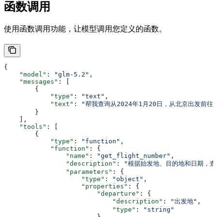
函数调用
使用函数调用功能，让模型调用您定义的函数。
{
    "model"
: 
"glm-5.2"
,
    "messages"
: [
        {
            "type"
: 
"text"
,
            "text"
: 
"帮我查询从2024年1月20日，从北京出发前往
        }
    ],
    "tools"
: [
        {
            "type"
: 
"function"
,
            "function"
: {
                "name"
: 
"get_flight_number"
,
                "description"
: 
"根据始发地、目的地和日期，查
                "parameters"
: {
                    "type"
: 
"object"
,
                    "properties"
: {
                        "departure"
: {
                            "description"
: 
"出发地"
,
                            "type"
: 
"string"
                        },