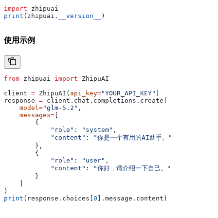
import
 zhipuai
print
(zhipuai.
__version__
)
使用示例
from
 zhipuai 
import
 ZhipuAI
client 
=
 ZhipuAI(
api_key
=
"YOUR_API_KEY"
)
response 
=
 client.chat.completions.create(
    model
=
"glm-5.2"
,
    messages
=
[
        {
            "role"
: 
"system"
,
            "content"
: 
"你是一个有用的AI助手。"
        },
        {
            "role"
: 
"user"
,
            "content"
: 
"你好，请介绍一下自己。"
        }
    ]
)
print
(response.choices[
0
].message.content)