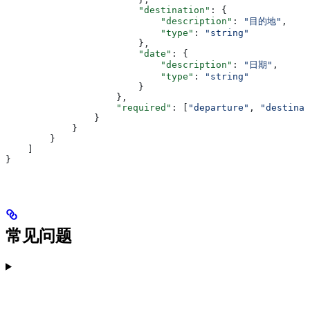
                        "destination"
: {
                            "description"
: 
"目的地"
,
                            "type"
: 
"string"
                        },
                        "date"
: {
                            "description"
: 
"日期"
,
                            "type"
: 
"string"
                        }
                    },
                    "required"
: [
"departure"
, 
"destinat
                }
            }
        }
    ]
}
常见问题