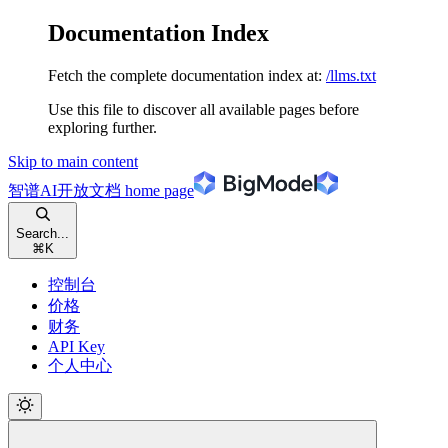
Documentation Index
Fetch the complete documentation index at:
/llms.txt
Use this file to discover all available pages before
exploring further.
Skip to main content
智谱AI开放文档
home page
Search...
⌘
K
控制台
价格
财务
API Key
个人中心