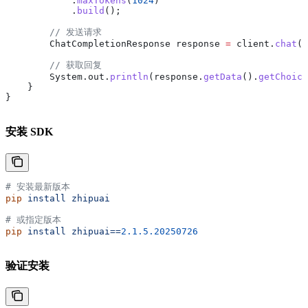
            .
maxTokens
(
1024
)
            .
build
();
        // 发送请求
        ChatCompletionResponse
 response
 =
 client
.
chat
()
        // 获取回复
        System
.
out
.
println
(
response
.
getData
().
getChoice
    }
}
安装 SDK
# 安装最新版本
pip
 install
 zhipuai
# 或指定版本
pip
 install
 zhipuai==
2.1.5.20250726
验证安装