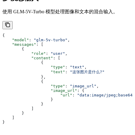
使用 GLM-5V-Turbo 模型处理图像和文本的混合输入。
{
    "model"
: 
"glm-5v-turbo"
,
    "messages"
: [
        {
            "role"
: 
"user"
,
            "content"
: [
                {
                    "type"
: 
"text"
,
                    "text"
: 
"这张图片是什么?"
                },
                {
                    "type"
: 
"image_url"
,
                    "image_url"
: {
                        "url"
: 
"data:image/jpeg;base64,
                    }
                }
            ]
        }
    ]
}