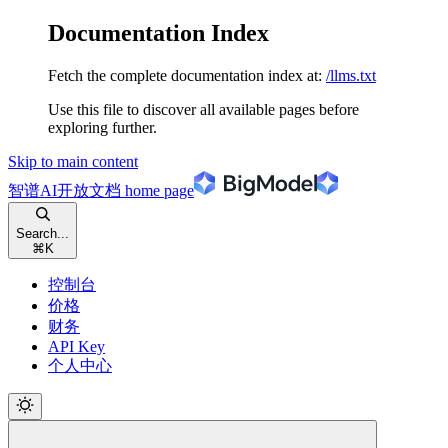
Documentation Index
Fetch the complete documentation index at:
/llms.txt
Use this file to discover all available pages before
exploring further.
Skip to main content
智谱AI开放文档
home page
Search...
⌘
K
控制台
价格
财务
API Key
个人中心