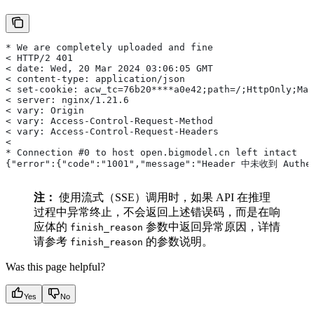
* We are completely uploaded and fine
< HTTP/2 401
< date: Wed, 20 Mar 2024 03:06:05 GMT
< content-type: application/json
< set-cookie: acw_tc=76b20****a0e42;path=/;HttpOnly;Max
< server: nginx/1.21.6
< vary: Origin
< vary: Access-Control-Request-Method
< vary: Access-Control-Request-Headers
<
* Connection #0 to host open.bigmodel.cn left intact
{"error":{"code":"1001","message":"Header 中未收到 A
注：
使用流式（SSE）调用时，如果 API 在推理
过程中异常终止，不会返回上述错误码，而是在响
应体的
参数中返回异常原因，详情
finish_reason
请参考
的参数说明。
finish_reason
Was this page helpful?
Yes
No