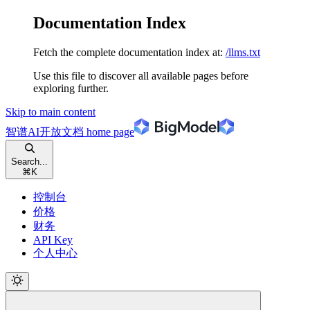
Documentation Index
Fetch the complete documentation index at:
/llms.txt
Use this file to discover all available pages before
exploring further.
Skip to main content
智谱AI开放文档
home page
Search...
⌘
K
控制台
价格
财务
API Key
个人中心