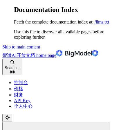
Documentation Index
Fetch the complete documentation index at:
/llms.txt
Use this file to discover all available pages before
exploring further.
Skip to main content
智谱AI开放文档
home page
Search...
⌘
K
控制台
价格
财务
API Key
个人中心