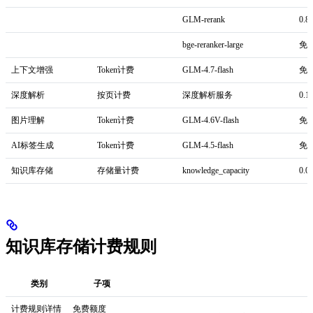
GLM-rerank
0.8
bge-reranker-large
免
上下文增强
Token计费
GLM-4.7-flash
免
深度解析
按页计费
深度解析服务
0.1
图片理解
Token计费
GLM-4.6V-flash
免
AI标签生成
Token计费
GLM-4.5-flash
免
知识库存储
存储量计费
knowledge_capacity
0.
知识库存储计费规则
类别
子项
计费规则详情
免费额度