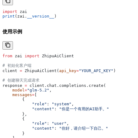
import
 zai
print
(zai.
__version__
)
使用示例
from
 zai 
import
 ZhipuAiClient
# 初始化客户端
client 
=
 ZhipuAiClient(
api_key
=
"YOUR_API_KEY"
)
# 创建聊天完成请求
response 
=
 client.chat.completions.create(
    model
=
"glm-5.2"
,
    messages
=
[
        {
            "role"
: 
"system"
,
            "content"
: 
"你是一个有用的AI助手。"
        },
        {
            "role"
: 
"user"
,
            "content"
: 
"你好，请介绍一下自己。"
        }