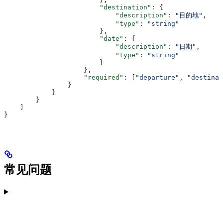
                        "destination"
: {
                            "description"
: 
"目的地"
,
                            "type"
: 
"string"
                        },
                        "date"
: {
                            "description"
: 
"日期"
,
                            "type"
: 
"string"
                        }
                    },
                    "required"
: [
"departure"
, 
"destinat
                }
            }
        }
    ]
}
常见问题