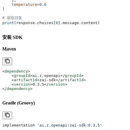
    ],
    temperature
=
0.6
)
# 获取回复
print
(response.choices[
0
].message.content)
安装 SDK
Maven
<
dependency
>
    <
groupId
>
ai.z.openapi
</
groupId
>
    <
artifactId
>
zai-sdk
</
artifactId
>
    <
version
>
0.3.5
</
version
>
</
dependency
>
Gradle (Groovy)
implementation 
'ai.z.openapi:zai-sdk:0.3.5'