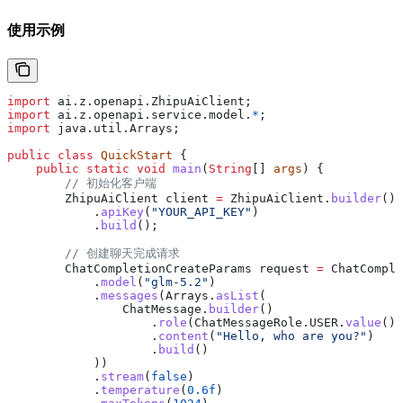
使用示例
import
 ai.z.openapi.ZhipuAiClient;
import
 ai.z.openapi.service.model.
*
;
import
 java.util.Arrays;
public
 class
 QuickStart
 {
    public
 static
 void
 main
(
String
[] 
args
) {
        // 初始化客户端
        ZhipuAiClient
 client
 =
 ZhipuAiClient
.
builder
().
            .
apiKey
(
"YOUR_API_KEY"
)
            .
build
();
        // 创建聊天完成请求
        ChatCompletionCreateParams
 request
 =
 ChatComple
            .
model
(
"glm-5.2"
)
            .
messages
(
Arrays
.
asList
(
                ChatMessage
.
builder
()
                    .
role
(
ChatMessageRole
.
USER
.
value
())
                    .
content
(
"Hello, who are you?"
)
                    .
build
()
            ))
            .
stream
(
false
)
            .
temperature
(
0.6f
)