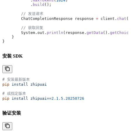
            .
maxTokens
(
1024
)
            .
build
();
        // 发送请求
        ChatCompletionResponse
 response
 =
 client
.
chat
()
        // 获取回复
        System
.
out
.
println
(
response
.
getData
().
getChoice
    }
}
安装 SDK
# 安装最新版本
pip
 install
 zhipuai
# 或指定版本
pip
 install
 zhipuai==
2.1.5.20250726
验证安装