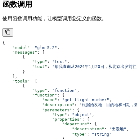
函数调用
使用函数调用功能，让模型调用您定义的函数。
{
    "model"
: 
"glm-5.2"
,
    "messages"
: [
        {
            "type"
: 
"text"
,
            "text"
: 
"帮我查询从2024年1月20日，从北京出发前往
        }
    ],
    "tools"
: [
        {
            "type"
: 
"function"
,
            "function"
: {
                "name"
: 
"get_flight_number"
,
                "description"
: 
"根据始发地、目的地和日期，查
                "parameters"
: {
                    "type"
: 
"object"
,
                    "properties"
: {
                        "departure"
: {
                            "description"
: 
"出发地"
,
                            "type"
: 
"string"
                        },