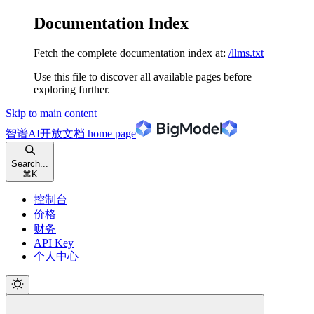
Documentation Index
Fetch the complete documentation index at:
/llms.txt
Use this file to discover all available pages before
exploring further.
Skip to main content
智谱AI开放文档
home page
Search...
⌘
K
控制台
价格
财务
API Key
个人中心