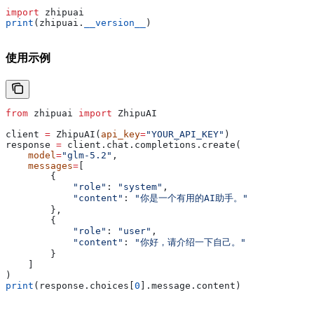
import
 zhipuai
print
(zhipuai.
__version__
)
使用示例
from
 zhipuai 
import
 ZhipuAI
client 
=
 ZhipuAI(
api_key
=
"YOUR_API_KEY"
)
response 
=
 client.chat.completions.create(
    model
=
"glm-5.2"
,
    messages
=
[
        {
            "role"
: 
"system"
,
            "content"
: 
"你是一个有用的AI助手。"
        },
        {
            "role"
: 
"user"
,
            "content"
: 
"你好，请介绍一下自己。"
        }
    ]
)
print
(response.choices[
0
].message.content)