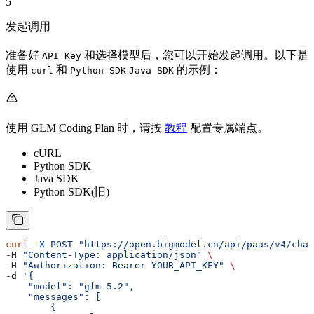
5
发起调用
准备好
和选择模型后，您可以开始发起调用。以下是
API Key
使用
和
的示例：
curl
Python SDK
Java SDK
使用 GLM Coding Plan 时，请按
教程
配置专属端点。
cURL
Python SDK
Java SDK
Python SDK(旧)
curl
 -X
 POST
 "https://open.bigmodel.cn/api/paas/v4/chat
-H 
"Content-Type: application/json"
 \
-H 
"Authorization: Bearer YOUR_API_KEY"
 \
-d 
'{
    "model": "glm-5.2",
    "messages": [
        {