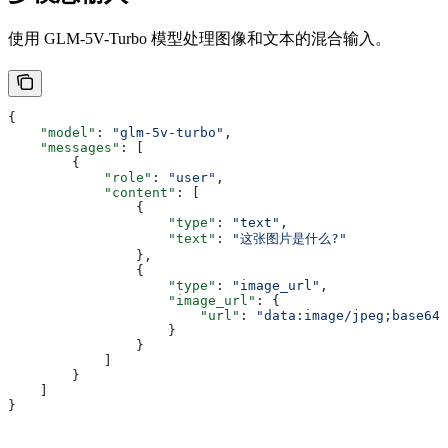
使用 GLM-5V-Turbo 模型处理图像和文本的混合输入。
{
    "model"
: 
"glm-5v-turbo"
,
    "messages"
: [
        {
            "role"
: 
"user"
,
            "content"
: [
                {
                    "type"
: 
"text"
,
                    "text"
: 
"这张图片是什么?"
                },
                {
                    "type"
: 
"image_url"
,
                    "image_url"
: {
                        "url"
: 
"data:image/jpeg;base64,
                    }
                }
            ]
        }
    ]
}