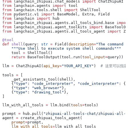
from
 langchain_zhipuai.chat_models 
import
 ChatZhipuAI
from
 langchain.agents 
import
 tool
from
 langchain.tools.shell 
import
 ShellTool
from
 pydantic.v1 
import
 BaseModel, Extra, Field
from
 langchain 
import
 hub
from
 langchain_zhipuai.agents.all_tools_bind.base 
impor
from
 langchain_zhipuai.agent_toolkits 
import
 BaseToolOu
from
 langchain_zhipuai.agents.all_tools_agent 
import
 Zh
@tool
def
 shell
(
query
: 
str
 =
 Field(
description
=
"The command t
    """Use Shell to execute system shell commands"""
    tool 
=
 ShellTool()
    return
 BaseToolOutput(tool.run(
tool_input
=
query))
llm 
=
 ChatZhipuAI(
api_key
=
"YOUR_API_KEY"
)  
# 这里可以指定 
tools 
=
 [
    _get_assistants_tool(shell),
    {
"type"
: 
"code_interpreter"
, 
"code_interpreter"
: {
"
    {
"type"
: 
"web_browser"
},
    {
"type"
: 
"drawing_tool"
},
]
llm_with_all_tools 
=
 llm.bind(
tools
=
tools)
prompt 
=
 hub.pull(
"zhipuai-all-tools-chat/zhipuai-all-t
agent 
=
 create_zhipuai_tools_agent(
    prompt
=
prompt, 
    llm_with_all_tools
=
llm_with_all_tools