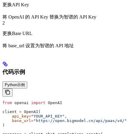
更换API Key
将 OpenAI 的 API Key 替换为智谱的 API Key
2
更换Base URL
将 base_url 设置为智谱的 API 地址
代码示例
Python示例
from
 openai 
import
 OpenAI 
client 
=
 OpenAI(
    api_key
=
"YOUR_API_KEY"
,
    base_url
=
"https://open.bigmodel.cn/api/paas/v4/"
) 