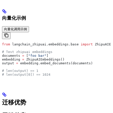
向量化示例
向量化调用示例
from
 langchain_zhipuai.embeddings.base 
import
 ZhipuAIEm
# Test zhipuai embeddings
documents 
=
 [
"foo bar"
]
embedding 
=
 ZhipuAIEmbeddings()
output 
=
 embedding.embed_documents(documents)
# len(output) == 1
# len(output[0]) == 1024
迁移优势