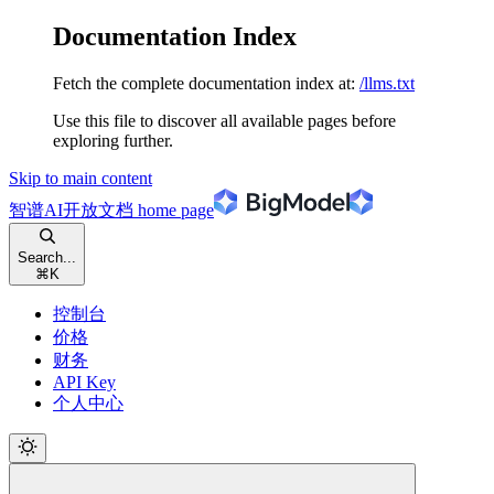
Documentation Index
Fetch the complete documentation index at:
/llms.txt
Use this file to discover all available pages before
exploring further.
Skip to main content
智谱AI开放文档
home page
Search...
⌘
K
控制台
价格
财务
API Key
个人中心