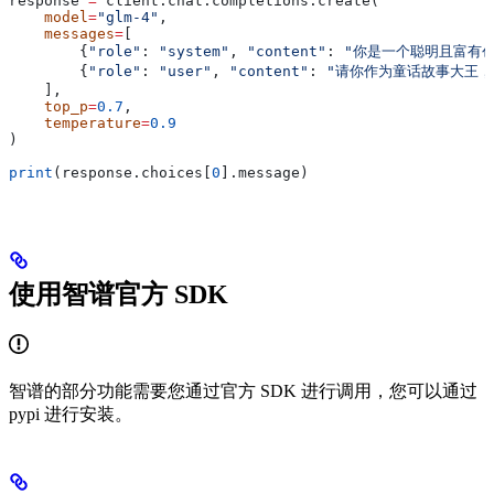
response 
=
 client.chat.completions.create(
    model
=
"glm-4"
,  
    messages
=
[    
        {
"role"
: 
"system"
, 
"content"
: 
"你是一个聪明且富有
        {
"role"
: 
"user"
, 
"content"
: 
"请你作为童话故事大王，
    ],
    top_p
=
0.7
,
    temperature
=
0.9
) 
print
(response.choices[
0
].message)
使用智谱官方 SDK
智谱的部分功能需要您通过官方 SDK 进行调用，您可以通过
pypi 进行安装。