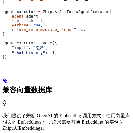
)
agent_executor 
=
 ZhipuAiAllToolsAgentExecutor(
    agent
=
agent,
    tools
=
[shell],
    verbose
=
True
,
    return_intermediate_steps
=
True
,
)
agent_executor.invoke({
    "input"
: 
"您好"
,
    "chat_history"
: [],
})
兼容向量数据库
我们提供了兼容 OpenAI 的 Embedding 调用方式，使用向量库
相关的 Embeddings 时，您只需要替换 Embedding 的实例为
ZhipuAIEmbeddings。