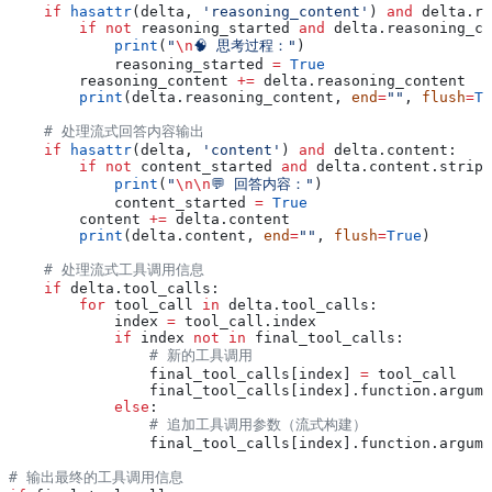
    if
 hasattr
(delta, 
'reasoning_content'
) 
and
 delta.re
        if
 not
 reasoning_started 
and
 delta.reasoning_co
            print
(
"
\n
🧠 思考过程："
)
            reasoning_started 
=
 True
        reasoning_content 
+=
 delta.reasoning_content
        print
(delta.reasoning_content, 
end
=
""
, 
flush
=
Tr
    # 处理流式回答内容输出
    if
 hasattr
(delta, 
'content'
) 
and
 delta.content:
        if
 not
 content_started 
and
 delta.content.strip(
            print
(
"
\n\n
💬 回答内容："
)
            content_started 
=
 True
        content 
+=
 delta.content
        print
(delta.content, 
end
=
""
, 
flush
=
True
)
    # 处理流式工具调用信息
    if
 delta.tool_calls:
        for
 tool_call 
in
 delta.tool_calls:
            index 
=
 tool_call.index
            if
 index 
not
 in
 final_tool_calls:
                # 新的工具调用
                final_tool_calls[index] 
=
 tool_call
                final_tool_calls[index].function.argume
            else
:
                # 追加工具调用参数（流式构建）
                final_tool_calls[index].function.argume
# 输出最终的工具调用信息