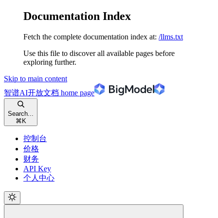
Documentation Index
Fetch the complete documentation index at:
/llms.txt
Use this file to discover all available pages before
exploring further.
Skip to main content
智谱AI开放文档
home page
Search...
⌘
K
控制台
价格
财务
API Key
个人中心