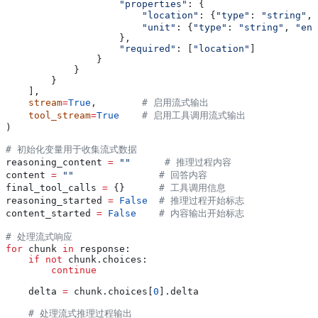
                    "properties"
: {
                        "location"
: {
"type"
: 
"string"
, 
                        "unit"
: {
"type"
: 
"string"
, 
"enu
                    },
                    "required"
: [
"location"
]
                }
            }
        }
    ],
    stream
=
True
,        
# 启用流式输出
    tool_stream
=
True
    # 启用工具调用流式输出
)
# 初始化变量用于收集流式数据
reasoning_content 
=
 ""
      # 推理过程内容
content 
=
 ""
               # 回答内容
final_tool_calls 
=
 {}      
# 工具调用信息
reasoning_started 
=
 False
  # 推理过程开始标志
content_started 
=
 False
    # 内容输出开始标志
# 处理流式响应
for
 chunk 
in
 response:
    if
 not
 chunk.choices:
        continue
    delta 
=
 chunk.choices[
0
].delta
    # 处理流式推理过程输出