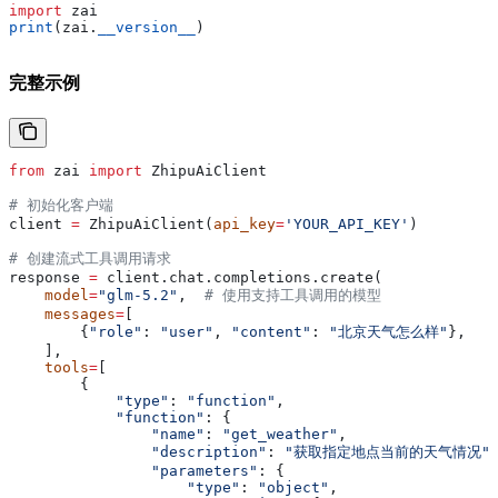
import
 zai
print
(zai.
__version__
)
完整示例
from
 zai 
import
 ZhipuAiClient
# 初始化客户端
client 
=
 ZhipuAiClient(
api_key
=
'YOUR_API_KEY'
)
# 创建流式工具调用请求
response 
=
 client.chat.completions.create(
    model
=
"glm-5.2"
,  
# 使用支持工具调用的模型
    messages
=
[
        {
"role"
: 
"user"
, 
"content"
: 
"北京天气怎么样"
},
    ],
    tools
=
[
        {
            "type"
: 
"function"
,
            "function"
: {
                "name"
: 
"get_weather"
,
                "description"
: 
"获取指定地点当前的天气情况"
                "parameters"
: {
                    "type"
: 
"object"
,