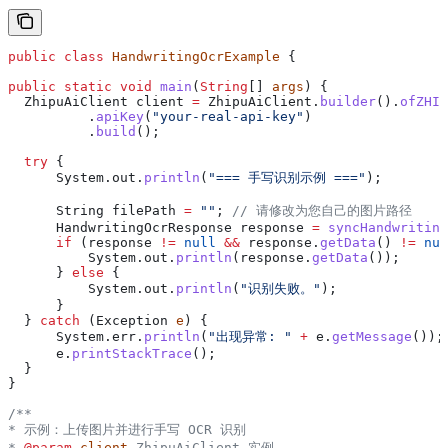
public
 class
 HandwritingOcrExample
 {
public
 static
 void
 main
(
String
[] 
args
) {
  ZhipuAiClient
 client
 =
 ZhipuAiClient
.
builder
().
ofZHIP
          .
apiKey
(
"your-real-api-key"
)
          .
build
();
  try
 {
      System
.
out
.
println
(
"=== 手写识别示例 ==="
);
      String
 filePath
 =
 ""
; 
// 请修改为您自己的图片路径
      HandwritingOcrResponse
 response
 =
 syncHandwriting
      if
 (response 
!=
 null
 &&
 response
.
getData
() 
!=
 nul
          System
.
out
.
println
(
response
.
getData
());
      } 
else
 {
          System
.
out
.
println
(
"识别失败。"
);
      }
  } 
catch
 (
Exception
 e
) {
      System
.
err
.
println
(
"出现异常: "
 +
 e
.
getMessage
());
      e
.
printStackTrace
();
  }
}
/**
* 示例：上传图片并进行手写 OCR 识别
* 
@param
 client
 ZhipuAiClient 实例