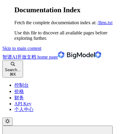
Documentation Index
Fetch the complete documentation index at:
/llms.txt
Use this file to discover all available pages before
exploring further.
Skip to main content
智谱AI开放文档
home page
Search...
⌘
K
控制台
价格
财务
API Key
个人中心