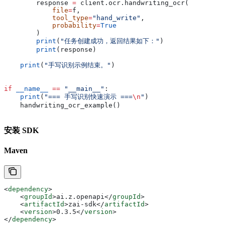
        response 
=
 client.ocr.handwriting_ocr(
            file
=
f,
            tool_type
=
"hand_write"
,
            probability
=
True
        )
        print
(
"任务创建成功，返回结果如下："
)
        print
(response)
    print
(
"手写识别示例结束。"
)
if
 __name__
 ==
 "__main__"
:
    print
(
"=== 手写识别快速演示 ===
\n
"
)
    handwriting_ocr_example()
安装 SDK
Maven
<
dependency
>
    <
groupId
>
ai.z.openapi
</
groupId
>
    <
artifactId
>
zai-sdk
</
artifactId
>
    <
version
>
0.3.5
</
version
>
</
dependency
>