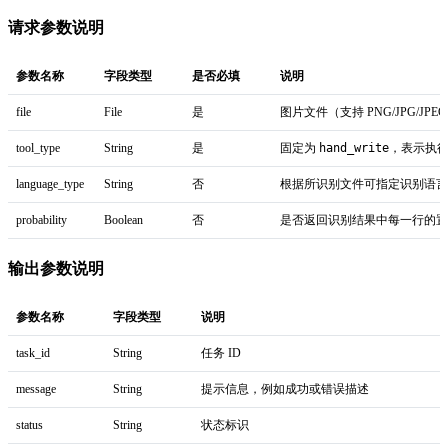
请求参数说明
参数名称
字段类型
是否必填
说明
file
File
是
图片文件（支持 PNG/JPG/JPEG
tool_type
String
是
固定为
hand_write
，表示执
language_type
String
否
根据所识别文件可指定识别语
probability
Boolean
否
是否返回识别结果中每一行的置信
输出参数说明
参数名称
字段类型
说明
task_id
String
任务 ID
message
String
提示信息，例如成功或错误描述
status
String
状态标识