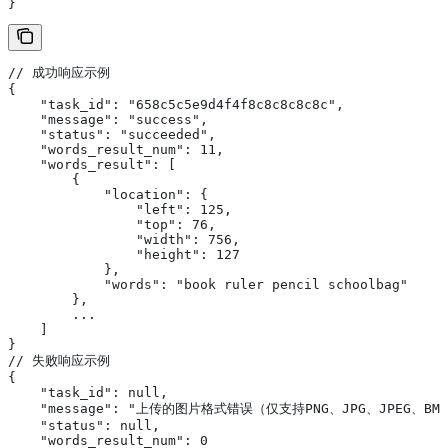
}
// 成功响应示例
{
    "task_id": "658c5c5e9d4f4f8c8c8c8c8c",
    "message": "success",
    "status": "succeeded",
    "words_result_num": 11,
    "words_result": [
        {
            "location": {
                "left": 125,
                "top": 76,
                "width": 756,
                "height": 127
            },
            "words": "book ruler pencil schoolbag"
        },
        ...
    ]
}
// 失败响应示例
{
    "task_id": null,
    "message": "上传的图片格式错误（仅支持PNG、JPG、JPEG、BMP
    "status": null,
    "words_result_num": 0