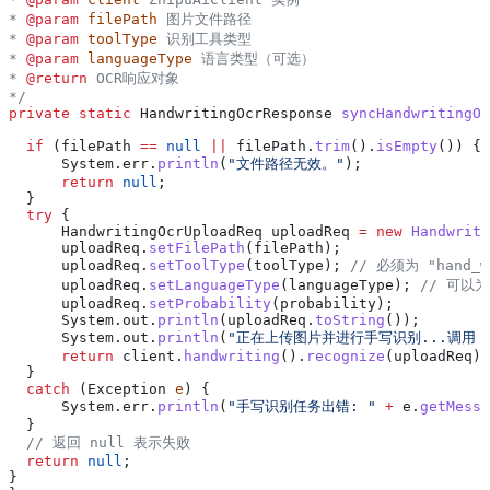
* 
@param
 filePath
 图片文件路径
* 
@param
 toolType
 识别工具类型
* 
@param
 languageType
 语言类型（可选）
* 
@return
 OCR响应对象
*/
private
 static
 HandwritingOcrResponse
 syncHandwritingOc
                                                       
  if
 (filePath 
==
 null
 ||
 filePath
.
trim
().
isEmpty
()) {
      System
.
err
.
println
(
"文件路径无效。"
);
      return
 null
;
  }
  try
 {
      HandwritingOcrUploadReq
 uploadReq
 =
 new
 Handwriti
      uploadReq
.
setFilePath
(filePath);
      uploadReq
.
setToolType
(toolType); 
// 必须为 "hand_w
      uploadReq
.
setLanguageType
(languageType); 
// 可以为 
      uploadReq
.
setProbability
(probability);
      System
.
out
.
println
(
uploadReq
.
toString
());
      System
.
out
.
println
(
"正在上传图片并进行手写识别...调用 A
      return
 client
.
handwriting
().
recognize
(uploadReq);
  }
  catch
 (
Exception
 e
) {
      System
.
err
.
println
(
"手写识别任务出错: "
 +
 e
.
getMessa
  }
  // 返回 null 表示失败
  return
 null
;
}