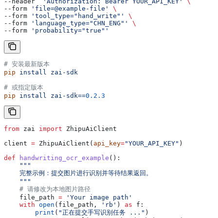
--header  
'Authorization: Bearer YOUR_API_KEY'
 \
--form 
'file=@example-file'
 \
--form 
'tool_type="hand_write"'
 \
--form 
'language_type="CHN_ENG"'
 \
--form 
'probability="true"'
# 安装最新版本
pip
 install
 zai-sdk
# 或指定版本
pip
 install
 zai-sdk==
0.2.3
from
 zai 
import
 ZhipuAiClient
client 
=
 ZhipuAiClient(
api_key
=
"YOUR_API_KEY"
)
def
 handwriting_ocr_example
():
    """
    完整示例：提交图片进行识别并等待结果返回。
    """
    # 请修改为本地图片路径
    file_path 
=
 'Your image path'
    with
 open
(file_path, 
'rb'
) 
as
 f:
        print
(
"正在提交手写识别任务 ..."
)