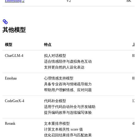
Embedding-2
V2
8K
其他模型
模型
特点
上
CharGLM-4
拟人对话模型
8K
适合情感陪伴与虚拟角色互动
支持更自然的人设化表达
Emohaa
心理情感支持模型
8K
具备专业咨询与情绪疏导能力
帮助用户理解情感、应对问题
CodeGeeX-4
代码补全模型
12
适用于代码自动补全与开发辅助
提升编码效率与连续编写体验
Rerank
文本重排序模型
4K
计算文本相关性 score 值
优化召回结果排序与匹配效果