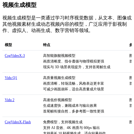
视频生成模型
视频生成模型是一类通过学习时序视觉数据，从文本、图像或
其他视频素材生成动态视频内容的模型，广泛应用于影视制
作、虚拟人、动画生成、数字营销等领域。
模型
特点
多
CogVideoX-3
高智能旗舰视频模型
图
画质清晰度、指令遵循与物理模拟更强
首
现实与 3D 场景表现提升，支持首尾帧生成
Vidu Q1
高质量视频生成模型
图
画质清晰，转场流畅，风格表达更丰富
首
可减少画面崩坏，适合高质量成片场景
Vidu 2
高速低价视频模型
图
生成速度快，兼顾成本与输出效果
首
首尾帧衔接自然，多参考图一致性更强
CogVideoX-Flash
免费模型，支持视频生成
图
支持 AI 音效、4K 画质与 60fps 输出
支持最长 10 秒视频生成，适合轻量创作