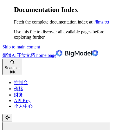
Documentation Index
Fetch the complete documentation index at:
/llms.txt
Use this file to discover all available pages before
exploring further.
Skip to main content
智谱AI开放文档
home page
Search...
⌘
K
控制台
价格
财务
API Key
个人中心