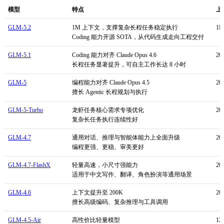
模型
特点
上
GLM-5.2
1M 上下文，支撑复杂长程任务稳定执行
1
Coding 能力开源 SOTA，从代码生成走向工程交付
GLM-5.1
Coding 能力对齐 Claude Opus 4.6
20
长程任务显著提升，可自主工作长达 8 小时
GLM-5
编程能力对齐 Claude Opus 4.5
20
擅长 Agentic 长程规划与执行
GLM-5-Turbo
龙虾任务核心需求专项优化
20
复杂长任务执行连续性好
GLM-4.7
通用对话、推理与智能体能力上全面升级
20
编程更强、更稳、审美更好
GLM-4.7-FlashX
轻量高速，小尺寸强能力
20
适用于中文写作、翻译、角色扮演等通用场景
GLM-4.6
上下文提升至 200K
20
擅长高级编码、复杂推理与工具调用
GLM-4.5-Air
高性价比轻量模型
12