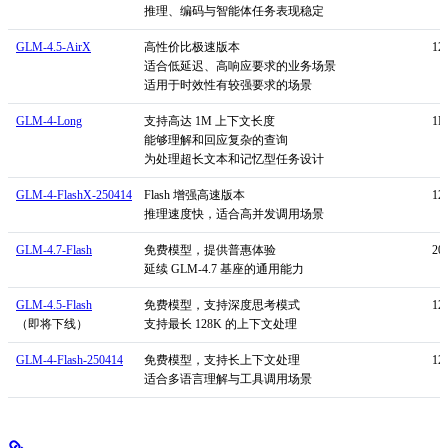
推理、编码与智能体任务表现稳定
GLM-4.5-AirX
高性价比极速版本
12
适合低延迟、高响应要求的业务场景
适用于时效性有较强要求的场景
GLM-4-Long
支持高达 1M 上下文长度
1
能够理解和回应复杂的查询
为处理超长文本和记忆型任务设计
GLM-4-FlashX-250414
Flash 增强高速版本
12
推理速度快，适合高并发调用场景
GLM-4.7-Flash
免费模型，提供普惠体验
20
延续 GLM-4.7 基座的通用能力
GLM-4.5-Flash
免费模型，支持深度思考模式
12
（即将下线）
支持最长 128K 的上下文处理
GLM-4-Flash-250414
免费模型，支持长上下文处理
12
适合多语言理解与工具调用场景