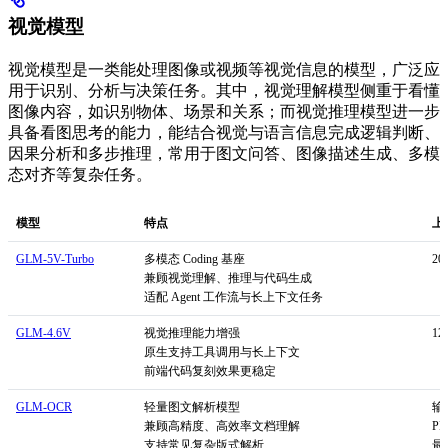
视觉模型
视觉模型是一类能处理图像或视频等视觉信息的模型，广泛应
用于识别、分析与决策任务。其中，视觉理解模型侧重于看懂
图像内容，如识别物体、场景和关系；而视觉推理模型进一步
具备看图思考的能力，能结合视觉与语言信息完成逻辑判断、
因果分析和多步推理，常用于图文问答、图像描述生成、多模
态对齐等复杂任务。
模型
特点
上
GLM-5V-Turbo
多模态 Coding 基座
20
兼顾视觉理解、推理与代码生成
适配 Agent 工作流与长上下文任务
GLM-4.6V
视觉推理能力增强
12
原生支持工具调用与长上下文
前端代码复刻效果更稳定
GLM-OCR
轻量图文解析模型
输
兼顾高精度、高效率文档理解
PD
支持常见复杂版式解析
最