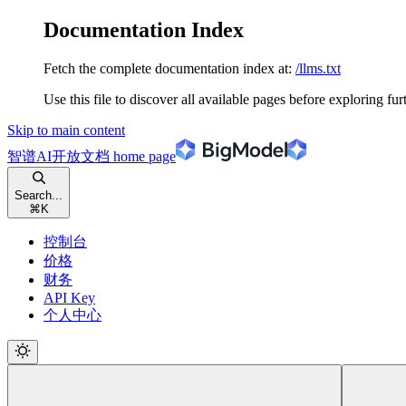
Documentation Index
Fetch the complete documentation index at:
/llms.txt
Use this file to discover all available pages before exploring fur
Skip to main content
智谱AI开放文档
home page
Search...
⌘
K
控制台
价格
财务
API Key
个人中心