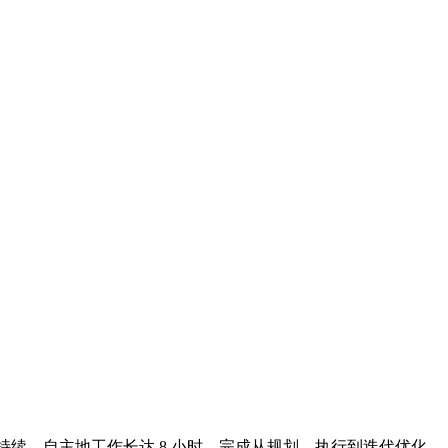
持续、自主地工作长达 8 小时，完成从规划、执行到迭代优化