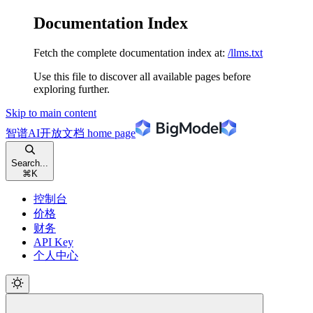
Documentation Index
Fetch the complete documentation index at:
/llms.txt
Use this file to discover all available pages before
exploring further.
Skip to main content
智谱AI开放文档
home page
Search...
⌘
K
控制台
价格
财务
API Key
个人中心