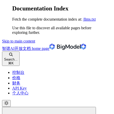
Documentation Index
Fetch the complete documentation index at:
/llms.txt
Use this file to discover all available pages before
exploring further.
Skip to main content
智谱AI开放文档
home page
Search...
⌘
K
控制台
价格
财务
API Key
个人中心