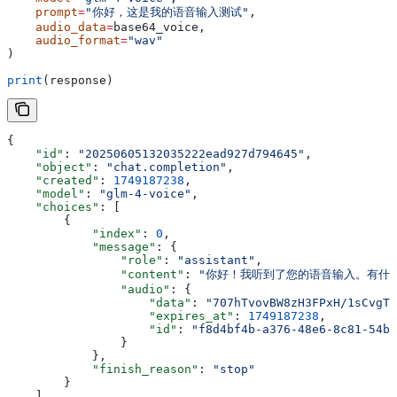
    prompt
=
"你好，这是我的语音输入测试"
,
    audio_data
=
base64_voice,
    audio_format
=
"wav"
)
print
(response)
{
    "id"
: 
"20250605132035222ead927d794645"
,
    "object"
: 
"chat.completion"
,
    "created"
: 
1749187238
,
    "model"
: 
"glm-4-voice"
,
    "choices"
: [
        {
            "index"
: 
0
,
            "message"
: {
                "role"
: 
"assistant"
,
                "content"
: 
"你好！我听到了您的语音输入。有什
                "audio"
: {
                    "data"
: 
"707hTvovBW8zH3FPxH/1sCvgTX
                    "expires_at"
: 
1749187238
,
                    "id"
: 
"f8d4bf4b-a376-48e6-8c81-54bb
                }
            },
            "finish_reason"
: 
"stop"
        }
    ],