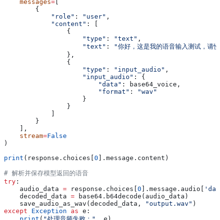
    messages
=
[
        {
            "role"
: 
"user"
,
            "content"
: [
                {
                    "type"
: 
"text"
,
                    "text"
: 
"你好，这是我的语音输入测试，请慢
                },
                {
                    "type"
: 
"input_audio"
,
                    "input_audio"
: {
                        "data"
: base64_voice,
                        "format"
: 
"wav"
                    }
                }
            ]
        }
    ],
    stream
=
False
)
print
(response.choices[
0
].message.content)
# 解析并保存模型返回的语音
try
:
    audio_data 
=
 response.choices[
0
].message.audio[
'dat
    decoded_data 
=
 base64.b64decode(audio_data)
    save_audio_as_wav(decoded_data, 
"output.wav"
)
except
 Exception
 as
 e:
    print
(
"处理音频失败："
, e)