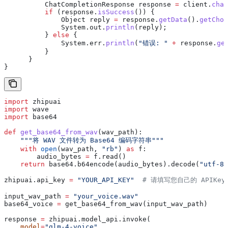
          ChatCompletionResponse
 response
 =
 client
.
chat
          if
 (
response
.
isSuccess
()) {
              Object
 reply
 =
 response
.
getData
().
getChoi
              System
.
out
.
println
(reply);
          } 
else
 {
              System
.
err
.
println
(
"错误: "
 +
 response
.
ge
          }
      }
}
import
 zhipuai
import
 wave
import
 base64
def
 get_base64_from_wav
(
wav_path
):
    """将 WAV 文件转为 Base64 编码字符串"""
    with
 open
(wav_path, 
"rb"
) 
as
 f:
        audio_bytes 
=
 f.read()
    return
 base64.b64encode(audio_bytes).decode(
"utf-8"
zhipuai.api_key 
=
 "YOUR_API_KEY"
  # 请填写您自己的 APIKey
input_wav_path 
=
 "your_voice.wav"
base64_voice 
=
 get_base64_from_wav(input_wav_path)
response 
=
 zhipuai.model_api.invoke(
    model
=
"glm-4-voice"
,