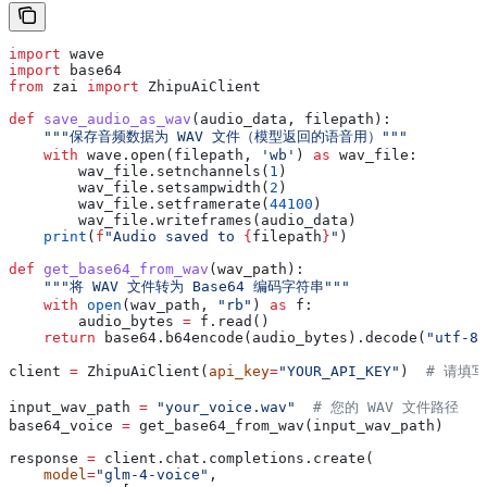
import
 wave
import
 base64
from
 zai 
import
 ZhipuAiClient
def
 save_audio_as_wav
(
audio_data
, 
filepath
):
    """保存音频数据为 WAV 文件（模型返回的语音用）"""
    with
 wave.open(filepath, 
'wb'
) 
as
 wav_file:
        wav_file.setnchannels(
1
)
        wav_file.setsampwidth(
2
)
        wav_file.setframerate(
44100
)
        wav_file.writeframes(audio_data)
    print
(
f
"Audio saved to 
{
filepath
}
"
)
def
 get_base64_from_wav
(
wav_path
):
    """将 WAV 文件转为 Base64 编码字符串"""
    with
 open
(wav_path, 
"rb"
) 
as
 f:
        audio_bytes 
=
 f.read()
    return
 base64.b64encode(audio_bytes).decode(
"utf-8"
client 
=
 ZhipuAiClient(
api_key
=
"YOUR_API_KEY"
)  
# 请填写
input_wav_path 
=
 "your_voice.wav"
  # 您的 WAV 文件路径
base64_voice 
=
 get_base64_from_wav(input_wav_path)
response 
=
 client.chat.completions.create(
    model
=
"glm-4-voice"
,