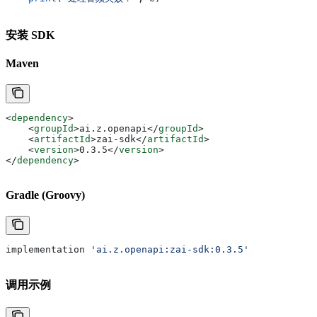
安装 SDK
Maven
<
dependency
>
    <
groupId
>
ai.z.openapi
</
groupId
>
    <
artifactId
>
zai-sdk
</
artifactId
>
    <
version
>
0.3.5
</
version
>
</
dependency
>
Gradle (Groovy)
implementation 
'ai.z.openapi:zai-sdk:0.3.5'
调用示例