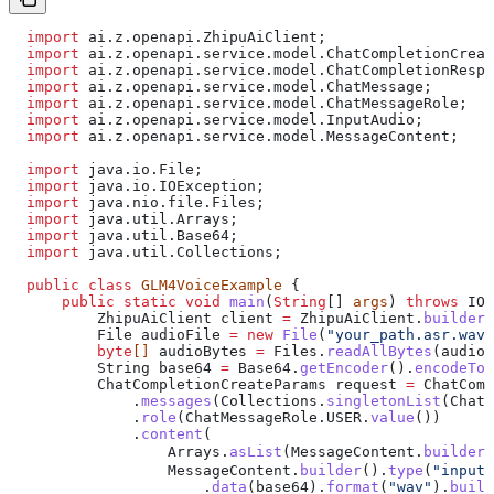
  import
 ai.z.openapi.ZhipuAiClient;
  import
 ai.z.openapi.service.model.ChatCompletionCreat
  import
 ai.z.openapi.service.model.ChatCompletionRespo
  import
 ai.z.openapi.service.model.ChatMessage;
  import
 ai.z.openapi.service.model.ChatMessageRole;
  import
 ai.z.openapi.service.model.InputAudio;
  import
 ai.z.openapi.service.model.MessageContent;
  import
 java.io.File;
  import
 java.io.IOException;
  import
 java.nio.file.Files;
  import
 java.util.Arrays;
  import
 java.util.Base64;
  import
 java.util.Collections;
  public
 class
 GLM4VoiceExample
 {
      public
 static
 void
 main
(
String
[] 
args
) 
throws
 IOE
          ZhipuAiClient
 client
 =
 ZhipuAiClient
.
builder
(
          File
 audioFile
 =
 new
 File
(
"your_path.asr.wav"
          byte
[] 
audioBytes
 =
 Files
.
readAllBytes
(
audioF
          String
 base64
 =
 Base64
.
getEncoder
().
encodeToS
          ChatCompletionCreateParams
 request
 =
 ChatComp
              .
messages
(
Collections
.
singletonList
(
ChatM
              .
role
(
ChatMessageRole
.
USER
.
value
())
              .
content
(
                  Arrays
.
asList
(
MessageContent
.
builder
(
                  MessageContent
.
builder
().
type
(
"input_
                      .
data
(base64).
format
(
"wav"
).
build