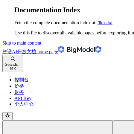
Documentation Index
Fetch the complete documentation index at:
/llms.txt
Use this file to discover all available pages before exploring fur
Skip to main content
智谱AI开放文档
home page
Search...
⌘
K
控制台
价格
财务
API Key
个人中心