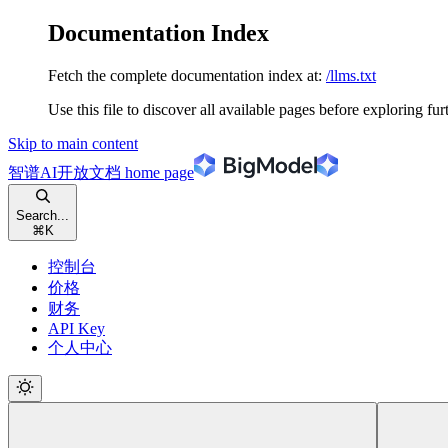
Documentation Index
Fetch the complete documentation index at:
/llms.txt
Use this file to discover all available pages before exploring fur
Skip to main content
智谱AI开放文档
home page
Search...
⌘
K
控制台
价格
财务
API Key
个人中心