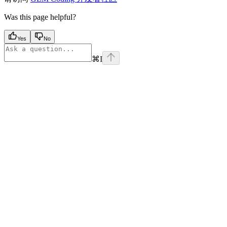
Was this page helpful?
Yes
No
⌘
I