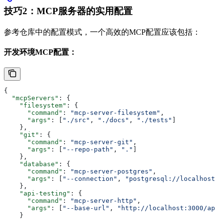
技巧2：MCP服务器的实用配置
参考仓库中的配置模式，一个高效的MCP配置应该包括：
开发环境MCP配置：
{
  "mcpServers"
: {
    "filesystem"
: {
      "command"
: 
"mcp-server-filesystem"
,
      "args"
: [
"./src"
, 
"./docs"
, 
"./tests"
]
    },
    "git"
: {
      "command"
: 
"mcp-server-git"
,
      "args"
: [
"--repo-path"
, 
"."
]
    },
    "database"
: {
      "command"
: 
"mcp-server-postgres"
,
      "args"
: [
"--connection"
, 
"postgresql://localhost:
    },
    "api-testing"
: {
      "command"
: 
"mcp-server-http"
,
      "args"
: [
"--base-url"
, 
"http://localhost:3000/api
    }