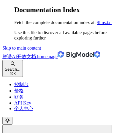
Documentation Index
Fetch the complete documentation index at:
/llms.txt
Use this file to discover all available pages before
exploring further.
Skip to main content
智谱AI开放文档
home page
Search...
⌘
K
控制台
价格
财务
API Key
个人中心