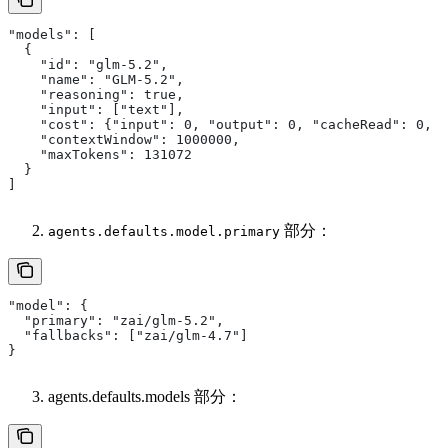
"models": [
  {
    "id": "glm-5.2",
    "name": "GLM-5.2",
    "reasoning": true,
    "input": ["text"],
    "cost": {"input": 0, "output": 0, "cacheRead": 0, "
    "contextWindow": 1000000,
    "maxTokens": 131072
  }
]
部分：
agents.defaults.model.primary
"model": {
  "primary": "zai/glm-5.2",
  "fallbacks": ["zai/glm-4.7"]
}
agents.defaults.models 部分：