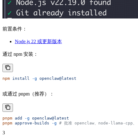
前置条件：
Node.js 22 或更新版本
通过 npm 安装：
npm
 install
 -g
 openclaw@latest
或通过 pnpm（推荐）：
pnpm
 add
 -g
 openclaw@latest
pnpm
 approve-builds
 -g
 # 批准 openclaw、node-llama-cpp、
3