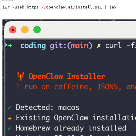
iwr 
-
useb https:
//
openclaw.ai
/
install.ps1 
|
 iex