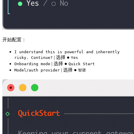
开始配置：
I understand this is powerful and inherently
| 选择 ●
risky. Continue?
Yes
| 选择 ●
Onboarding mode
Quick Start
| 选择 ●
Model/auth provider
智谱