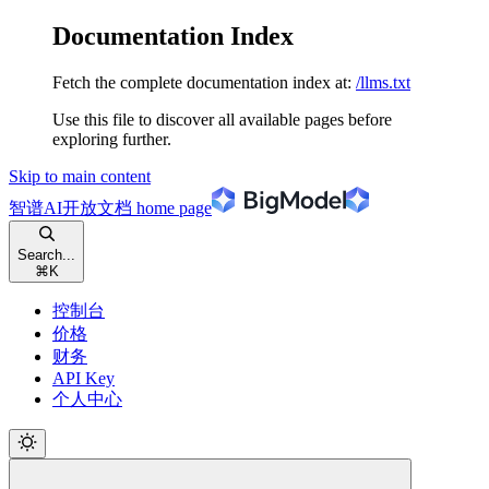
Documentation Index
Fetch the complete documentation index at:
/llms.txt
Use this file to discover all available pages before
exploring further.
Skip to main content
智谱AI开放文档
home page
Search...
⌘
K
控制台
价格
财务
API Key
个人中心