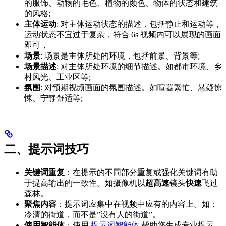
的服饰、动物的毛色、植物的颜色、物体的状态和建筑
的风格;
主体运动
: 对主体运动状态的描述，包括静止和运动等，
运动状态不宜过于复杂，符合 6s 视频内可以展现的画面
即可，
场景
: 场景是主体所处的环境，包括前景、背景等;
场景描述
: 对主体所处环境的细节描述。如都市环境、乡
村风光、工业区等;
氛围
: 对预期视频画面的氛围描述。如喧嚣繁忙、悬疑惊
悚、宁静舒适等;
二、提示词技巧
关键词重复
：在提示的不同部分重复或强化关键词有助
于提高输出的一致性。如摄像机以
超高速
镜头
快速
飞过
森林。
聚焦内容
：提示词应集中在视频中应有的内容上。如：
冷清的街道，而不是”没有人的街道”。
使用智能体
：使用
提示词智能体
帮助您生成专业提示