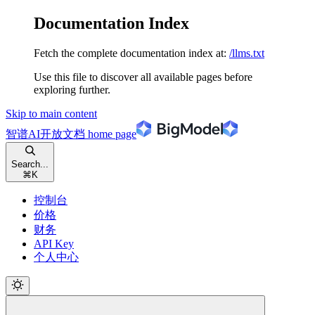
Documentation Index
Fetch the complete documentation index at:
/llms.txt
Use this file to discover all available pages before
exploring further.
Skip to main content
智谱AI开放文档
home page
Search...
⌘
K
控制台
价格
财务
API Key
个人中心