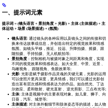
一、提示词元素
提示词 = (镜头语言 + 景别角度 + 光影) + 主体 (主体描述) + 主
体运动 + 场景 (场景描述) + (氛围)
镜头语言
: 通过镜头的各种应用以及镜头之间的衔接和切
换来传达故事或信息，并创造出特定的视觉效果和情感
氛围。如镜头平移，推近、拉远、升降拍摄、摇摄、跟
随拍摄、手持拍摄、无人机航拍等;
景别角度
：控制相机与被摄对象之间距离和角度，实现
不同的视觉效果和情感表达。如大全景、中景、近景 、
鸟瞰视角 、跟随视角、鱼眼效果等;
光影
: 光影是赋予摄影作品灵魂的关键元素，光影的运用
可以使照片更具深度，更具情感，我们可以通过光影创
造出富有层次感和情感表达力的作品。如自然光、丁达
尔效应、柔和散射、硬光直射 、逆光剪影、三点布光等;
主体
: 主体是视频中的主要表现对象。如儿童、狮子、向
日葵，汽车、城堡等;
主体描述
: 对主体外貌细节和肢体姿态等的描述，如人物