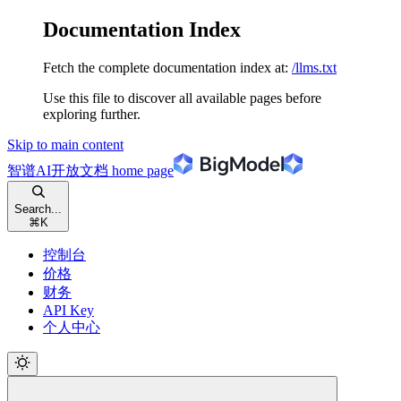
Documentation Index
Fetch the complete documentation index at:
/llms.txt
Use this file to discover all available pages before
exploring further.
Skip to main content
智谱AI开放文档
home page
Search...
⌘
K
控制台
价格
财务
API Key
个人中心