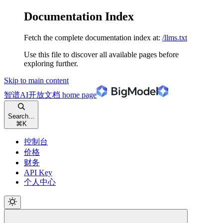
Documentation Index
Fetch the complete documentation index at:
/llms.txt
Use this file to discover all available pages before
exploring further.
Skip to main content
智谱AI开放文档
home page
Search...
⌘
K
控制台
价格
财务
API Key
个人中心