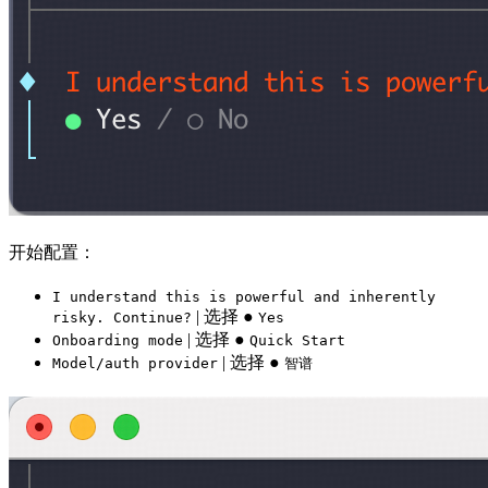
开始配置：
I understand this is powerful and inherently
| 选择 ●
risky. Continue?
Yes
| 选择 ●
Onboarding mode
Quick Start
| 选择 ●
Model/auth provider
智谱