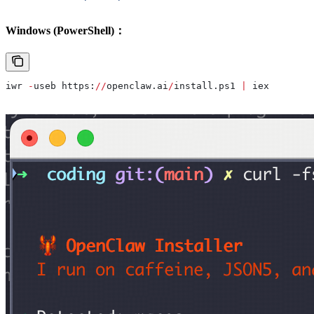
Windows (PowerShell)：
iwr 
-
useb https:
//
openclaw.ai
/
install.ps1 
|
 iex