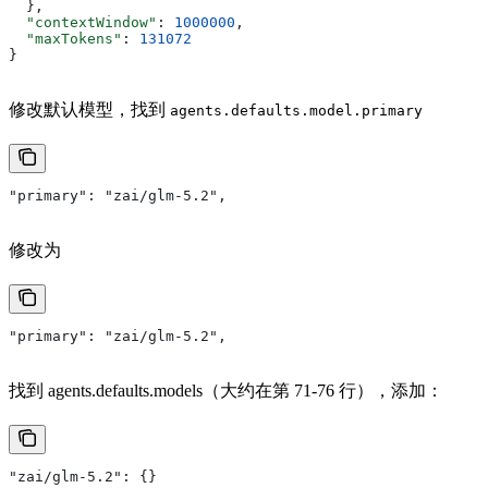
  },
  "contextWindow"
: 
1000000
,
  "maxTokens"
: 
131072
}
修改默认模型，找到
agents.defaults.model.primary
"primary": "zai/glm-5.2",
修改为
"primary": "zai/glm-5.2",
找到 agents.defaults.models（大约在第 71-76 行），添加：
"zai/glm-5.2": {}