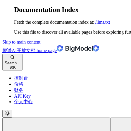
Documentation Index
Fetch the complete documentation index at:
/llms.txt
Use this file to discover all available pages before exploring fur
Skip to main content
智谱AI开放文档
home page
Search...
⌘
K
控制台
价格
财务
API Key
个人中心